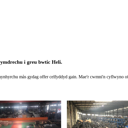
 ymdrechu i greu bwtic Heli.
chynhyrchu màs gydag offer celfyddyd gain. Mae'r cwmni'n cyflwyno o