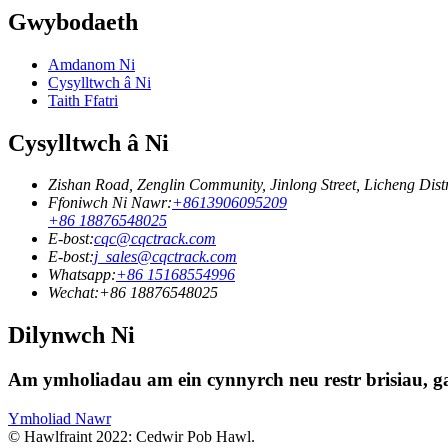
Gwybodaeth
Amdanom Ni
Cysylltwch â Ni
Taith Ffatri
Cysylltwch â Ni
Zishan Road, Zenglin Community, Jinlong Street, Licheng Dist
Ffoniwch Ni Nawr:
+8613906095209
+86 18876548025
E-bost:
cqc@cqctrack.com
E-bost:
j_sales@cqctrack.com
Whatsapp:
+86 15168554996
Wechat:
+86 18876548025
Dilynwch Ni
Am ymholiadau am ein cynnyrch neu restr brisiau, ga
Ymholiad Nawr
© Hawlfraint 2022: Cedwir Pob Hawl.