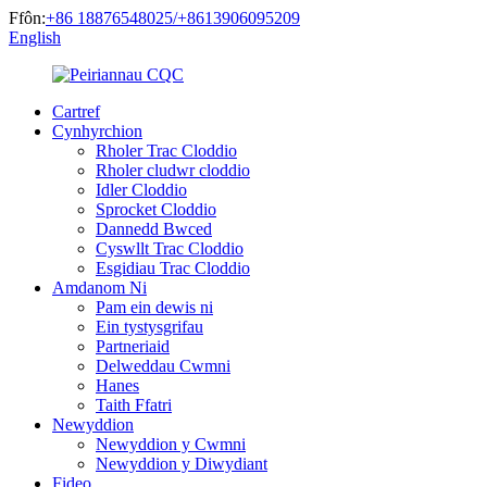
Ffôn:
+86 18876548025/+8613906095209
English
Cartref
Cynhyrchion
Rholer Trac Cloddio
Rholer cludwr cloddio
Idler Cloddio
Sprocket Cloddio
Dannedd Bwced
Cyswllt Trac Cloddio
Esgidiau Trac Cloddio
Amdanom Ni
Pam ein dewis ni
Ein tystysgrifau
Partneriaid
Delweddau Cwmni
Hanes
Taith Ffatri
Newyddion
Newyddion y Cwmni
Newyddion y Diwydiant
Fideo