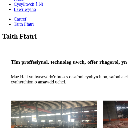
Cysylltwch â Ni
Lawrlwytho
Cartref
Taith Ffatri
Taith Ffatri
Tîm proffesiynol, technoleg uwch, offer rhagorol, yn
Mae Heli yn hyrwyddo'r broses o safoni cynhyrchion, safoni a 
cynhyrchion o ansawdd uchel.