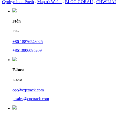
Cynhyrchion Poeth
-
Map o'r Wefan
-
BLOG GORAU
-
CHWILIA
Ffôn
Ffôn
+86 18876548025
+8613906095209
E-bost
E-bost
cqc@cqctrack.com
j_sales@cqctrack.com