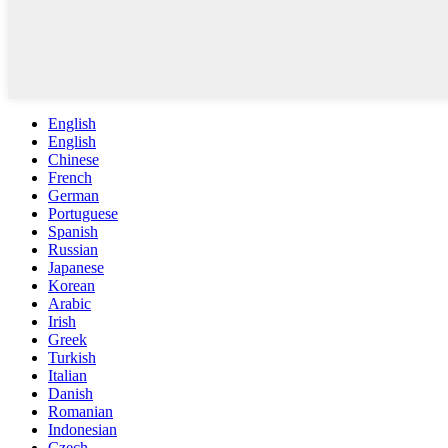
English
English
Chinese
French
German
Portuguese
Spanish
Russian
Japanese
Korean
Arabic
Irish
Greek
Turkish
Italian
Danish
Romanian
Indonesian
Czech