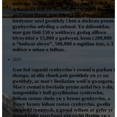
metr sgwâr. Ym mis Mehefin yr un flwyddyn,
symudodd Heli yn swyddogol i'w ffatri newydd
ar Zishan Road, gan ddod â gwahanu
hirdymor sawl gweithdy i ben a dechrau proses
gynhyrchu sefydlog a safonol. Yn ddiweddar,
mae gan Heli 150 o weithwyr, gydag allbwn
blynyddol o 15,000 o gadwyni, bron i 200,000
o “bedwar olwyn”, 500,000 o esgidiau trac, a 3
miliwn o setiau o folltau.
2020
Gan fod capasiti cynhyrchu'r cwmni'n parhau i
ehangu, ni ellir rheoli pob gweithdy yn yr un
gweithdy, ac mae'r lleoliadau wedi'u gwasgaru.
Mae'r cwmni'n bwriadu prynu ardal fwy o dir,
integreiddio'r holl gysylltiadau cynhyrchu,
lleihau costau cludo yn y broses gynhyrchu, a
thrwy hynny leihau costau cynhyrchu, gwella
ansawdd cynnyrch, a gosod sylfaen ar gyfer yr
amgylchedd marchnad gynyddol ffyrnig yn y