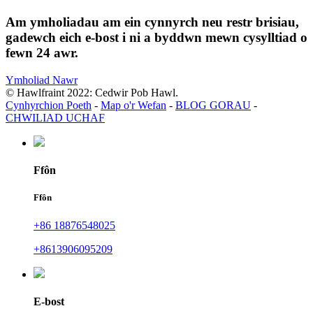
Am ymholiadau am ein cynnyrch neu restr brisiau,
gadewch eich e-bost i ni a byddwn mewn cysylltiad o
fewn 24 awr.
Ymholiad Nawr
© Hawlfraint 2022: Cedwir Pob Hawl.
Cynhyrchion Poeth
-
Map o'r Wefan
-
BLOG GORAU
-
CHWILIAD UCHAF
Ffôn
Ffôn
+86 18876548025
+8613906095209
E-bost