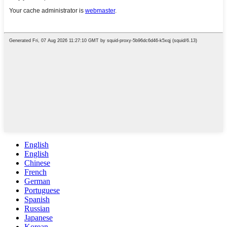
English
English
Chinese
French
German
Portuguese
Spanish
Russian
Japanese
Korean