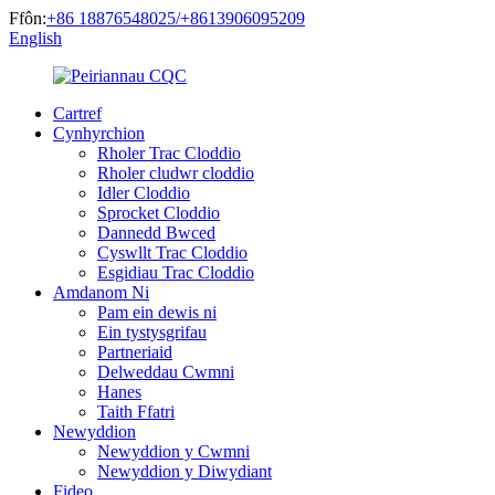
Ffôn:
+86 18876548025/+8613906095209
English
Cartref
Cynhyrchion
Rholer Trac Cloddio
Rholer cludwr cloddio
Idler Cloddio
Sprocket Cloddio
Dannedd Bwced
Cyswllt Trac Cloddio
Esgidiau Trac Cloddio
Amdanom Ni
Pam ein dewis ni
Ein tystysgrifau
Partneriaid
Delweddau Cwmni
Hanes
Taith Ffatri
Newyddion
Newyddion y Cwmni
Newyddion y Diwydiant
Fideo