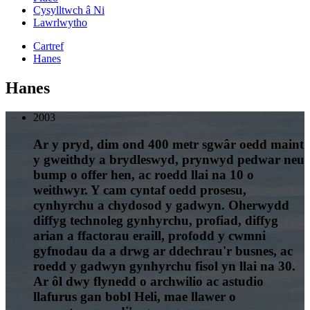
Cysylltwch â Ni
Lawrlwytho
Cartref
Hanes
Hanes
2003
Ar y pryd, dim ond 400 metr sgwâr oedd maint
y gweithdy a brydleswyd, prynwyd pedwar neu
bump o offer hen, ac roedd llai na 10 o
weithwyr. Y cam cyntaf oedd prosesu,
cynhyrchu a chydosod y gadwyn. Oherwydd
diffyg technoleg gynhyrchu, profiad, diffyg
arian a ffactorau eraill, profodd y cwmni
gyfnodau da a drwg ar ddechrau'r busnes, ac
roedd y gadwyn gynhyrchu fisol yn llai na 30.
Ar ôl dwy flynedd o archwilio ac astudio
llafurus gan bobl Heli, mae llawer o