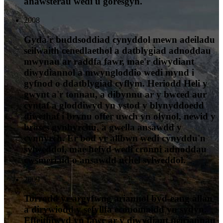
anawsterau wedi'u goresgyn.
2008
Gyda'r buddsoddiad cynyddol mewn adeiladu
seilwaith cenedlaethol a datblygiad adnoddau
mwynau ar raddfa fawr, mae'r diwydiant
diwydiannol a mwyngloddio wedi mynd i
gyfnod o ddatblygiad cyflym. Heriodd Heli y
gwynt a'r tonnau, a dibynnu ar y bwced aur
cyntaf a gloddiwyd yn ystod y blynyddoedd
diwethaf i brynu offer uwch yn olynol, newid y
broses gynhyrchu, a gwella ansawdd y
cynnyrch. Er bod yr allbwn wedi cynyddu'n
sylweddol, mae hefyd wedi cronni adnoddau
cwsmeriaid o ansawdd uchel sylweddol.
2009
Torrodd yr argyfwng ariannol byd-eang allan
a dirywiodd y sefyllfa economaidd yn sydyn.
Effeithiwyd yn fawr ar y diwydiant peiriannau