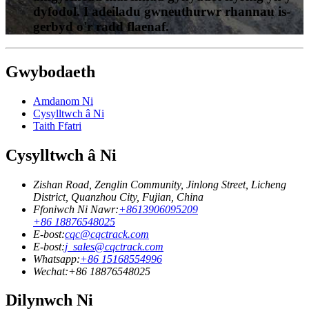
dyfodol. I adeiladu gwneuthurwr rhannau is-
gerbyd o'r radd flaenaf.
Gwybodaeth
Amdanom Ni
Cysylltwch â Ni
Taith Ffatri
Cysylltwch â Ni
Zishan Road, Zenglin Community, Jinlong Street, Licheng
District, Quanzhou City, Fujian, China
Ffoniwch Ni Nawr:
+8613906095209
+86 18876548025
E-bost:
cqc@cqctrack.com
E-bost:
j_sales@cqctrack.com
Whatsapp:
+86 15168554996
Wechat:
+86 18876548025
Dilynwch Ni