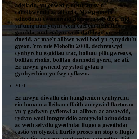
adeiladu, yn enwedig mentrau sy'n
canolbwyntio ar allforio. Mae gennym
adnoddau cwsmeriaid domestig sefydlog, nid
yn unig nad ydym wedi cael ein heffeithio
ganddo, ond rydym wedi datblygu yn erbyn y
duedd, ac mae'r allbwn wedi bod yn cynyddu'n
gyson. Ym mis Mehefin 2008, dechreuwyd
cynhyrchu esgidiau trac, bolltau plât gwregys,
bolltau rholio, bolltau dannedd gyrru, ac ati.
Er mwyn gwneud yr ystod gyfan o
gynhyrchion yn fwy cyflawn.
2010
Er mwyn diwallu ein hanghenion cynhyrchu
ein hunain a lleihau effaith amrywiol ffactorau
yn y gadwyn gyflenwi ar allbwn ac ansawdd,
rydym wedi integreiddio amrywiol adnoddau
ac wedi sefydlu gweithdai ffugio a gweithdai
castio yn olynol i ffurfio proses un stop o ffugio
a chastio, prosesu, cynhyrchu a gwerthu. Nid