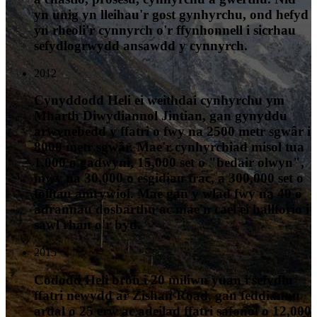
yn unig yn lleihau'r gost gynhyrchu, ond hefyd
yn rheoli'r cynnyrch o'r ffynhonnell i sicrhau
sefydlogrwydd ansawdd y cynnyrch.
2012
Cynyddodd Heli ei weithdai cynhyrchu ym
Mharth Diwydiannol Jintian, gan gynyddu
arwynebedd y ffatri o fwy na 2500 metr sgwâr i
8000 metr sgwâr. Mae'r cynhyrchiad misol tua
1,000 o gadwyni, 15,000 set o "bedair olwyn",
mwy na 30,000 o esgidiau trac, a 300,000 set o
folltau amrywiol. Mae gan y wlad fwy na 40 o
adrannau dosbarthu ac mae'n cael ei hallforio i
sawl rhan o'r byd.
2015
Cododd Heli bron i 20 miliwn yuan i sefydlu
ffatri newydd ar Zishan Road, gan feddiannu
ardal o 25 erw ac adeilad ffatri safonol o 12,000