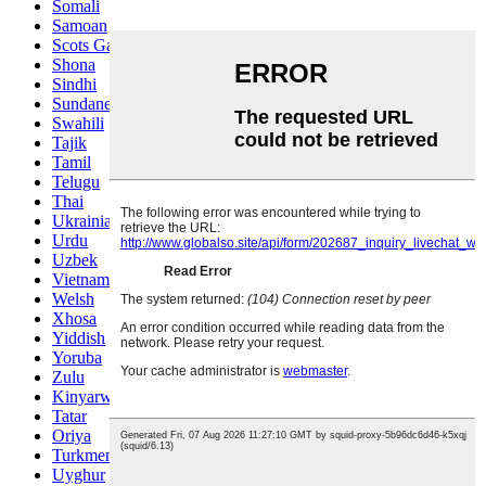
Somali
Samoan
Scots Gaelic
Shona
Sindhi
Sundanese
Swahili
Tajik
Tamil
Telugu
Thai
Ukrainian
Urdu
Uzbek
Vietnamese
Welsh
Xhosa
Yiddish
Yoruba
Zulu
Kinyarwanda
Tatar
Oriya
Turkmen
Uyghur